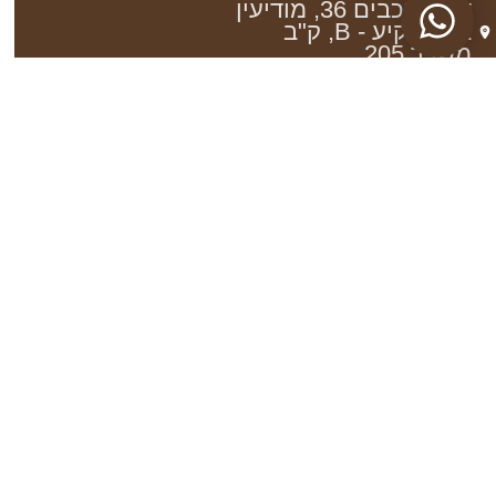
דם המכבים 36, מודיעין
בניין רקיע - B, ק"ב
משרד 205
ווטסאפ | רויטל רייך
משפטי
הצהרת
נגישות
מדיניות
פרטיות
מאמרים אחרונים
תכנון בית
Read More
טיפים לעיצוב פנים ולעיצוב הבית
Read More
תכנון וילות
Read More