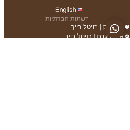
English
רשתות חברתיות
פייסבוק | רויטל רייך
אינסטגרם | רויטל רייך
יצירת קשר
Revitalreich@gmail.com
054-729-1127​
דם המכבים 36, מודיעין
בניין רקיע - B, ק"ב
משרד 205
ווטסאפ | רויטל רייך
משפטי
הצהרת
נגישות
מדיניות
פרטיות