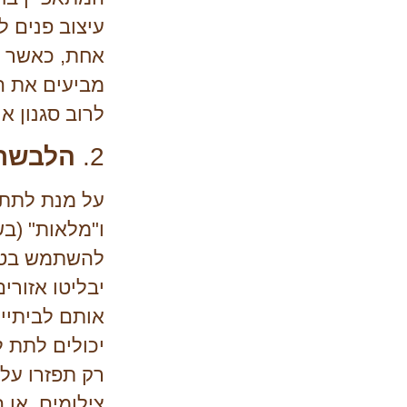
עיצוב פנים ל
אחת, כאשר ח
מביעים את הכ
לרוב סגנון איש
2.
הלבשת 
על מנת לתת 
ו"מלאות" (בש
להשתמש בטכנ
יבליטו אזורי
אותם לביתיי
יכולים לתת 
רק תפזרו על 
צילומים, או 